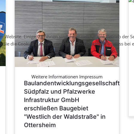
 Website. Einige von ihnen sind essenziell für den Betrieb der S
b Sie die Cookies zulassen möchten. Bitte beachten Sie, dass bei
Weitere Informationen
Impressum
Baulandentwicklungsgesellschaft
Südpfalz und Pfalzwerke
Infrastruktur GmbH
erschließen Baugebiet
"Westlich der Waldstraße" in
Ottersheim