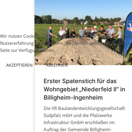
Wir nutzen Cookies, Google Fonts und YouTube Videos auf unserer
Nutzererfahrung zu verbessern. Sie können selbst entscheiden, o
Seite zur Verfügung stehen.
AKZEPTIEREN
ABLEHNEN
Erster Spatenstich für das
Wohngebiet „Niederfeld II“ in
Billigheim-Ingenheim
Die VR Baulandentwicklungsgesellschaft
Südpfalz mbH und die Pfalzwerke
Infrastruktur GmbH erschließen im
Auftrag der Gemeinde Billigheim-